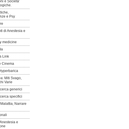
ni e Societa'
logiche.
tiche,
nze e Psy
are
ti di Anestesia e
y medicine
da
s Link
e Cinema
Hyperbarica
a: Miti Svago,
chi Varie
icerca generici
icerca specifici
 Malattia, Narrare
ionali
 Anestesia e
one