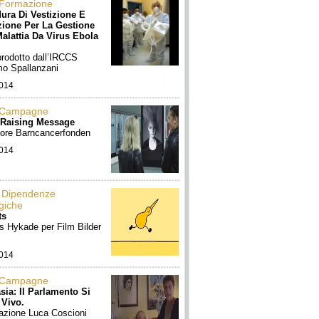
 Formazione
ura Di Vestizione E
zione Per La Gestione
Malattia Da Virus Ebola
prodotto dall’IRCCS
o Spallanzani
2014
 Campagne
-Raising Message
tore Barncancerfonden
2014
: Dipendenze
giche
ts
s Hykade per Film Bilder
2014
 Campagne
sia: Il Parlamento Si
 Vivo.
azione Luca Coscioni