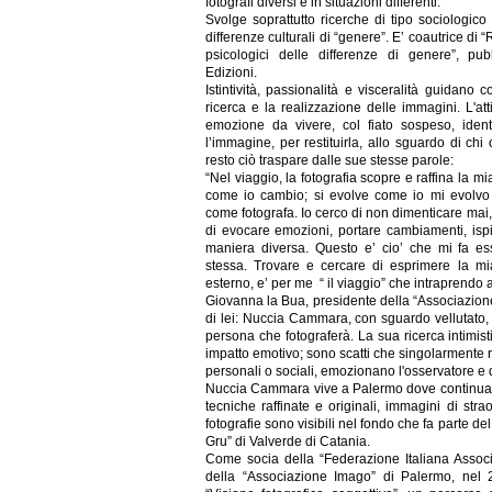
fotografi diversi e in situazioni differenti.
Svolge soprattutto ricerche di tipo sociologico
differenze culturali di “genere”. E’ coautrice di “R
psicologici delle differenze di genere”, pu
Edizioni.
Istintività, passionalità e visceralità guidano 
ricerca e la realizzazione delle immagini. L'att
emozione da vivere, col fiato sospeso, iden
l’immagine, per restituirla, allo sguardo di chi
resto ciò traspare dalle sue stesse parole:
“Nel viaggio, la fotografia scopre e raffina la m
come io cambio; si evolve come io mi evolv
come fotografa. Io cerco di non dimenticare mai
di evocare emozioni, portare cambiamenti, ispir
maniera diversa. Questo e’ cio’ che mi fa 
stessa. Trovare e cercare di esprimere la mi
esterno, e’ per me “ il viaggio” che intraprendo a
Giovanna la Bua, presidente della “Associazione
di lei: Nuccia Cammara, con sguardo vellutato, 
persona che fotograferà. La sua ricerca intimisti
impatto emotivo; sono scatti che singolarmente 
personali o sociali, emozionano l'osservatore e 
Nuccia Cammara vive a Palermo dove continua 
tecniche raffinate e originali, immagini di stra
fotografie sono visibili nel fondo che fa parte de
Gru” di Valverde di Catania.
Come socia della “Federazione Italiana Associ
della “Associazione Imago” di Palermo, nel 