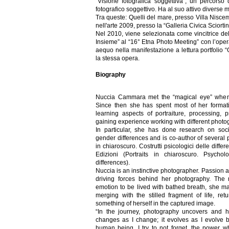
“Visione fotografica soggettiva”, un percorso
fotografico soggettivo. Ha al suo attivo diverse m
Tra queste: Quelli del mare, presso Villa Nisc
nell'arte 2009, presso la “Galleria Civica Sciort
Nel 2010, viene selezionata come vincitrice del
Insieme” al “16° Etna Photo Meeting” con l’oper
aequo nella manifestazione a lettura portfolio 
la stessa opera.
Biography
Nuccia Cammara met the “magical eye” when 
Since then she has spent most of her format
learning aspects of portraiture, processing, 
gaining experience working with different photog
In particular, she has done research on soc
gender differences and is co-author of several pu
in chiaroscuro. Costrutti psicologici delle diff
Edizioni (Portraits in chiaroscuro. Psychol
differences).
Nuccia is an instinctive photographer. Passion a
driving forces behind her photography. The
emotion to be lived with bathed breath, she mak
merging with the stilled fragment of life, ret
something of herself in the captured image.
“In the journey, photography uncovers and 
changes as I change; it evolves as I evolve
human being. I try to not forget, the power 