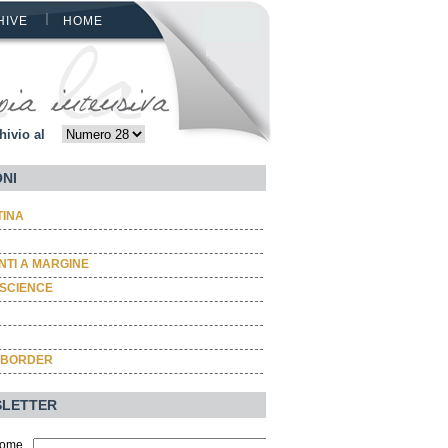
HIVE
HOME
hivio al
ONI
TINA
TI A MARGINE
SCIENCE
 BORDER
LETTER
ome