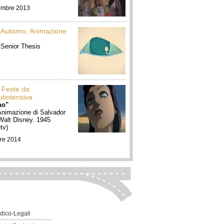
embre 2013
 Autismo, Animazione
 Senior Thesis
 Feste da
tintensiva
no"
Animazione di Salvador
Walt Disney. 1945
etv)
re 2014
dico-Legali