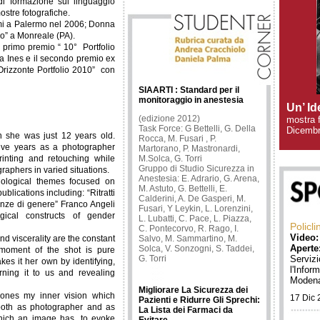
 di formazione sul linguaggio
Evidence 2014;6(4):e1000077
ostre fotografiche.
emi a Palermo nel 2006; Donna
ino” a Monreale (PA).
 primo premio “ 10° Portfolio
a Ines e il secondo premio ex
“Orizzonte Portfolio 2010” con
SIAARTI : Standard per il
monitoraggio in anestesia
Un’ Id
(edizione 2012)
mostra f
Task Force: G Bettelli, G. Della
Dicembr
she was just 12 years old.
Rocca, M. Fusari , P.
ive years as a photographer
Martorano, P. Mastronardi,
printing and retouching while
M.Solca, G. Torri
Gruppo di Studio Sicurezza in
raphers in varied situations.
Anestesia: E. Adrario, G. Arena,
iological themes focused on
M. Astuto, G. Bettelli, E.
blications including: “Ritratti
Calderini, A. De Gasperi, M.
erenze di genere” Franco Angeli
Fusari, Y Leykin, L. Lorenzini,
ogical constructs of gender
L. Lubatti, C. Pace, L. Piazza,
Policl
C. Pontecorvo, R. Rago, I.
Video:
nd viscerality are the constant
Salvo, M. Sammartino, M.
Aperte
Solca, V. Sonzogni, S. Taddei,
 moment of the shot is pure
G. Torri
Servizi
es it her own by identifying,
l'Infor
urning it to us and revealing
Moden
Migliorare La Sicurezza dei
hones my inner vision which
17 Dic 
Pazienti e Ridurre Gli Sprechi:
 both as photographer and as
La Lista dei Farmaci da
which an image has, to evoke