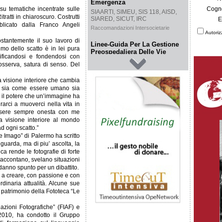
Emergenza
 su tematiche incentrate sulle
Cogn
SIAARTI, SIMEU, SIS 118, AISD,
itratti in chiaroscuro. Costrutti
SIARED, SICUT, IRC
E
bblicato dalla Franco Angeli
Raccomandazioni Intersocietarie
Autoriz
costantemente il suo lavoro di
Linee-Guida Per La Gestione
imo dello scatto è in lei pura
Preospedaliera Delle Vie
tificandosi e fondendosi con
Aeree
 osserva, satura di senso. Del
SIAARTI-PAMIA
SIAARTI – Dr. Maurizio Menarini – Prof.
ia visione interiore che cambia
Flavia Petrini – D.ssa Elena Bigi – Dr.
o sia come essere umano sia
Paolo Donato – Dr. Alessandro di Filippo
, il potere che un’immagine ha
per il GdS Vie aeree difficili e per il GdS
Emergenze PAMIA – Dr. Giulio Giovanni
arci a muoverci nella vita in
Desiderio – CPSI Enrico Benedetto – Dr.
essere sempre onesta con me
Simone Baroncini 9 Ottobre 2010 Prot. n.
a visione interiore al mondo
143 SIAARTI 2009/2012
d ogni scatto.”
 Imago” di Palermo ha scritto
Linee Guida per la Diagnosi e
la Terapia della Fibrillazione
guarda, ma di piu’ ascolta, la
Atriale
ca rende le fotografie di forte
raccontano, svelano situazioni
A. Caltabellotta, C. Descovich
danno spunto per un dibattito.
Evidence 2014;6(6):e1000083
a creare, con passione e con
ordinaria attualità. Alcune sue
Linee Guida Per la
l patrimonio della Fototeca “Le
Somminsitrazione
Endovenosa di Liquidi nei
azioni Fotografiche” (FIAF) e
Pazienti Ospedalizzati
2010, ha condotto il Gruppo
Caltabellotta A., Mosci D., Rossi G.