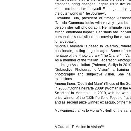
emotions, bring changes, inspire us to live our 
keeps me honest with myself. Finding and trying
the outer world is “The Journey”.
Giovanna Bua, president of “Imago Associat
"Nuccia Cammara looks with velvety eyes but e
person she will photograph. Her intimate res
strong emotional impact. Her shots are individua
personal or social situations, moving the viewer
for a debate”.
Nuccia Cammara is based in Palermo., where 
passionate, cutting edge images. Some of her
heritage of the Photo Library "The Crane " in Val
As a member of the "Italian Federation Photogr
the Imago Association (Palermo, Sicily) in 201
“Subjective Photographic Vision", a trainin
photography and subjective vision. She h
exhibitions.
Among them: “Quelli del Mare” (Those of the Sea
in 2006, “Donna nell'arte 2009” (Woman in the Ar
Sciortino" in Monreale. In 2010, with the work “
prize winner of the "10th Portfolio Together" at
and as second prize winner, ex aequo, of the "Ho
My warmest thanks to Fiona McNeill for the trans
A Cura di : E-Motion In Vision™