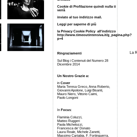
Cookie di Profilazione quindi nulla ti
verrà
inviato al tuo indirizzo mail.
Leggi per saperne di più
la Privacy Cookie Policy all'indirizzo
http://www.timeoutintensiva.it/g_pagina.php?
p=4
La R
Ringraziamenti
Sul Blog i Contenuti del Numero 28
Dicembre 2014
Un Nostro Grazie a:
in
Cover
Maria Teresa Greco, Anna Roberto,
Giovanni Apolone, Luigi Bisanti,
Mauro Niero, Vittorio Caimi,
Paolo Longoni
In
Focus
:
Flaminia Coluzzi,
Matteo Ruggeri
Paola Michelozzi,
Francesca de’ Donato
Laura Reale, Michele Zanetti,
Massimo Cartabia, F. Fortinguerra,