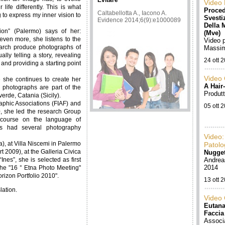
Evitare
Video
life differently. This is what
Proced
Caltabellotta A., Iacono A.
 to express my inner vision to
Svesti
Evidence 2014;6(9):e1000089
Della 
ion” (Palermo) says of her:
(Mve)
ven more, she listens to the
Video 
earch produce photographs of
Massim
lly telling a story, revealing
24 ott 
 and providing a starting point
Video
she continues to create her
A Hair
 photographs are part of the
Produt
verde, Catania (Sicily).
aphic Associations (FIAF) and
05 ott 
0, she led the research Group
g course on the language of
as had several photography
Video
), at Villa Niscemi in Palermo
Patolo
t 2009), at the Galleria Civica
Nugge
Ines”, she is selected as first
Andrea
2014
 the "16 ° Etna Photo Meeting"
rizon Portfolio 2010".
13 ott 
lation.
Video
Eutana
Faccia
Associ