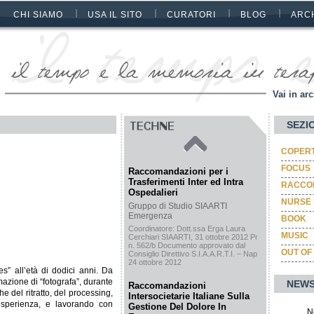
CHI SIAMO
USA IL SITO
CURATORI
BLOG
ARC
Vai in arc
SEZI
COPER
FOCUS
Raccomandazioni per i
Trasferimenti Inter ed Intra
RACCON
Ospedalieri
NURSE 
Gruppo di Studio SIAARTI
Emergenza
BOOK
Coordinatore: Dott.ssa Erga Laura
MUSIC
Cerchiari SIAARTI, 31 ottobre 2012 Prot.
n. 562/b Documento approvato dal
OUT OF
Consiglio Direttivo S.I.A.A.R.T.I. – Napoli,
24 ottobre 2012
” all’età di dodici anni. Da
mazione di “fotografa”, durante
NEWS
Raccomandazioni
e del ritratto, del processing,
Intersocietarie Italiane Sulla
esperienza, e lavorando con
Gestione Del Dolore In
N