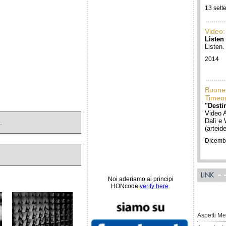
13 sett
Video:
Listen
Listen.
2014
Buone
Timeou
"Desti
Video 
Dalì e 
.
(arteid
Dicemb
Noi aderiamo ai principi
HONcode.
verify here
.
Aspetti Me