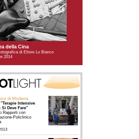
ea della Cina
otografica di Ettore Lo Bianco
e 2014
inico di Modena
 "Terapie Intensive
: Si Deve Fare"
o Rapporti con
mazione-Policlinico
a
2013