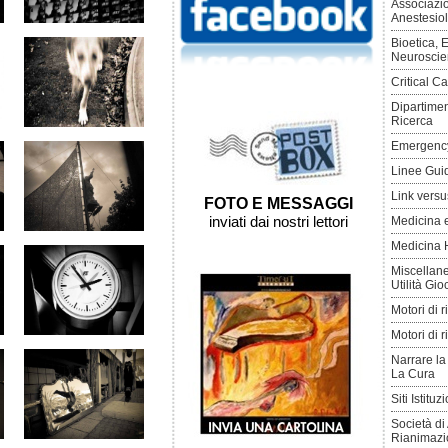
Associazio
Anestesio
Bioetica, E
Neuroscie
Critical C
Dipartimen
Ricerca
Emergenc
Linee Gui
Link versu
FOTO E MESSAGGI
inviati dai nostri lettori
Medicina 
Medicina 
Miscellane
Utilità Gio
Motori di r
Motori di r
Narrare la
La Cura
Siti Istituz
Società di
Rianimazi