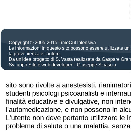
Copyright © 2005-2015 TimeOut Intensiva
Le informazioni in questo sito possono essere utilizzate u
la provenienza e l'autore.
Da un'idea progetto di S. Vasta realizzata da Gaspare Gra
Sviluppo Sito e web developer :: Giuseppe Sciascia
|
|
Credits
Mappa del sito
Privacy policy
sito sono rivolte a anestesisti, rianimator
studenti psicologi psicoanalisti e intern
finalità educative e divulgative, non inte
l'automedicazione, e non possono in alcu
L'utente non deve pertanto utilizzare le 
problema di salute o una malattia, senza