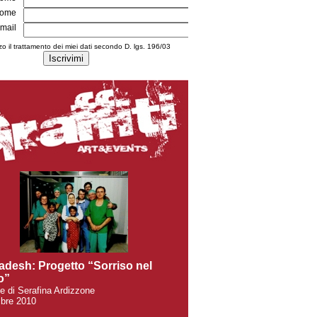
ome
mail
zo il trattamento dei miei dati secondo D. lgs. 196/03
adesh: Progetto “Sorriso nel
o”
ie di Serafina Ardizzone
bre 2010