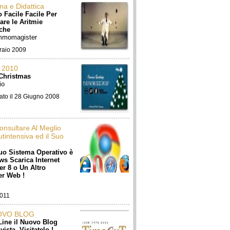
na e Didattica
 Facile Facile Per
are le Aritmie
che
mmomagister
raio 2009
 2010
Christmas
io
ato il 28 Giugno 2008
onsultare Al Meglio
tintensiva ed il Suo
Tuo Sistema Operativo è
s Scarica Internet
er 8 o Un Altro
r Web !
2011
OVO BLOG
Line il Nuovo Blog
ivista. Visitatelo !