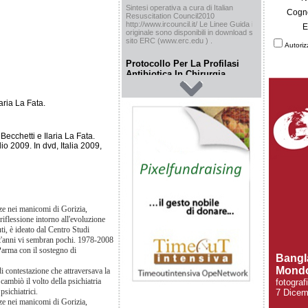
Sintesi operativa a cura di Italian
Cogn
Resuscitation Council2010
http://www.ircouncil.it/ Le Linee Guida in
E
originale sono disponibili in download sul
sito ERC (www.erc.edu ) .
Autoriz
Protocollo Per La Profilasi
Antibiotica In Chirurgia
Ortopedica
Dr.ssa G. Lazzaro
aria La Fata.
U.O. II Anestesia e Rianimazione “G.
Trombino” Direttore: Dr. R. Tetamo R E
G I O N E S I C I L I A N A AZIENDA DI
RILIEVO NAZIONALE E DI ALTA
Becchetti e Ilaria La Fata.
SPECIALIZZAZIONE CIVICO - DI
o 2009. In dvd, Italia 2009,
CRISTINA – BENFRATELLI PALERMO
Svezzamento dalla Nutrizione
Enterale nello Stroke
M. Pizzuto, S. Conte, S. D’Anna
nze nei manicomi di Gorizia,
iflessione intorno all'evoluzione
Dipartimento di Medicina, Stroke Unit,
Azienda Ulss 10 Veneto Orientale O.C.
uti, è ideato dal Centro Studi
San Tommaso dei Battuti Il Giornale dello
t'anni vi sembran pochi. 1978-2008
Stroke Anno 5 Numero 1 Settembre 2006
Parma con il sostegno di
Bangl
Depressione Post-Stroke
Mond
i contestazione che attraversava la
V. Andreone
 cambiò il volto della psichiatria
fotograf
sichiatrici.
7 Dicem
Il Giornale dello Stroke Anno 5 Numero 1
Settembre 2006
nze nei manicomi di Gorizia,