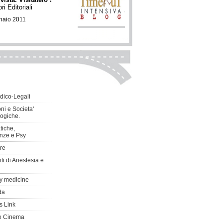
ri Editoriali
naio 2011
dico-Legali
ni e Societa'
logiche.
tiche,
nze e Psy
are
ti di Anestesia e
y medicine
da
s Link
e Cinema