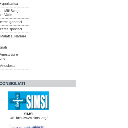
Hyperbarica
a: Miti Svago,
chi Varie
icerca generici
icerca specifici
 Malattia, Narrare
ionali
 Anestesia e
one
l'Anestesia
 CONSIGLIATI
SIMSI
Url:
http://www.simsi.org/