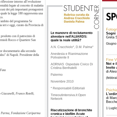
riflessione intorno all’evoluzione
entalità legate al concetto di malattia
Linee Guida Esistenti per il
cuni dei più importanti protagonisti
Trattamento delle Infezioni
l quale la legge 180 rappresenta una
Intraddominali - Intra-
co.
abdominal infections: analysis
ll’ambito del programma Se
of current guidelines
 ieri e oggi, curato da Provincia di
Silvano Esposito1, Gianpiero
Fotogr
Carosi2 , Sebastiano Leone1
Le manovre di reclutamento
Sogni
1Dipartimento di Malattie Infettive,
 prodotto con il patrocinio di
alveolare nell’ALI/ARDS:
Greta 
Seconda Università di Napoli;
rmioli Rocco e Quartiere San
quale la reale utilità?
2Dipartimento di Malattie Infettive,
Giugno
Università di Brescia, Italy Le Infezioni in
A.N. Cracchiolo*, D.M. Palma*
Medicina, Supplemento 1, Febbraio 2008
ior documentario alla seconda
Anestesia e Rianimazione
alisi" di Napoli. Presidente della
Un Caso di Sepsi da MRSA
Polivalente II
Fine V
Comunitario (CA-MRSA)
Noi e 
Complicata da
AORNAS Ospedale Civico Di
Invito 
Meningoencefalite ed Ascesso
Cristina Benfratelli
 Fata
di Ale
Cerebrale trattato con
Palermo
successo con Linezolid
(febbra
Gianni Gattuso, Loredana
Novembre 2010
Palvarini, Donatella Tomasoni, et
Alii
* Responsabili Editoriali
Psichi
A case of community-acquired MRSA
 Giacanelli, Franco Rotelli,
L'ordin
Timeoutintensiva.it Open
(CA-MRSA) sepsis complicated by
di Marc
Network
meningoencephalitis and cerebral
Becchet
abscess, successfully treated with
linezolid Gianni Gattuso
, Loredana
1
1 Lugli
Palvarini
, Donatella Tomasoni
,
Riacutizzazione di bronchite
1
1
Ferdinando Ferri
, Alfredo Scalzini
Unità
di Parma, Fondazione Cariparma
2
1
1
cronica e biofilm Acute
Operativa Malattie Infettive,
Laboratorio
2