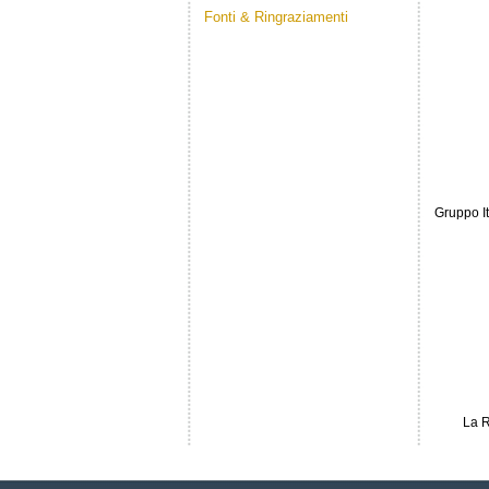
Sperimentale, Università degli Studi di
Fonti & Ringraziamenti
Ferrara, Italy Le Infezioni in Medicina, n.
2, 117-124, 2009
Gruppo It
La R