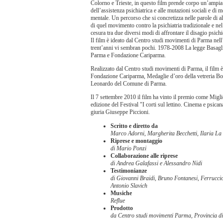
Colorno e Trieste, in questo film prende corpo un’ampia 
dell’assistenza psichiatrica e alle mutazioni sociali e di m
mentale. Un percorso che si concretizza nelle parole di al
di quel movimento contro la psichiatria tradizionale e ne
cesura tra due diversi modi di affrontare il disagio psichi
Il film è ideato dal Centro studi movimenti di Parma ne
trent’anni vi sembran pochi. 1978-2008 La legge Basaglia
Parma e Fondazione Cariparma.
Realizzato dal Centro studi movimenti di Parma, il film è
Fondazione Cariparma, Medaglie d’oro della vetreria Bo
Leonardo del Comune di Parma.
Il 7 settembre 2010 il film ha vinto il premio come Migl
edizione del Festival "I corti sul lettino. Cinema e psican
giuria Giuseppe Piccioni.
Scritto e diretto da
Marco Adorni, Margherita Becchetti, Ilaria La
Riprese e montaggio
di Mario Ponzi
Collaborazione alle riprese
di Andrea Galafassi e Alessandro Nidi
Testimonianze
di Giovanni Braidi, Bruno Fontanesi, Ferruccio
Antonio Slavich
Musiche
Reflue
Prodotto
da Centro studi movimenti Parma, Provincia 