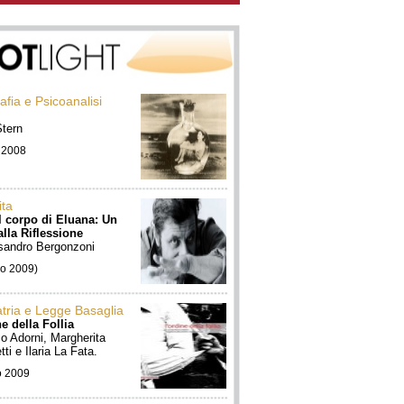
afia e Psicoanalisi
Stern
 2008
ita
il corpo di Eluana: Un
alla Riflessione
ssandro Bergonzoni
io 2009)
atria e Legge Basaglia
e della Follia
o Adorni, Margherita
ti e Ilaria La Fata.
o 2009