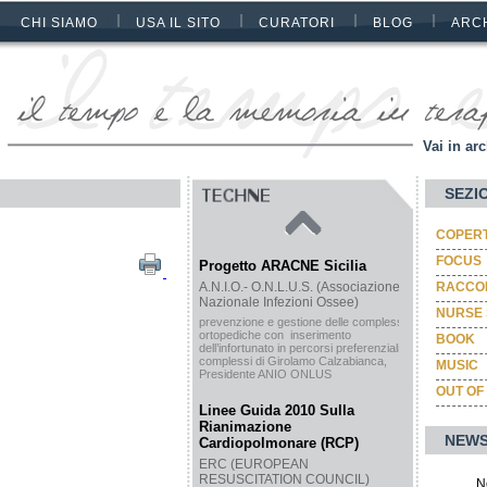
CHI SIAMO
USA IL SITO
CURATORI
BLOG
ARC
Vai in arc
SEZI
COPER
FOCUS
Progetto ARACNE Sicilia
A.N.I.O.- O.N.L.U.S. (Associazione
RACCON
Nazionale Infezioni Ossee)
NURSE 
prevenzione e gestione delle complessità
ortopediche con inserimento
BOOK
dell’infortunato in percorsi preferenziali e
complessi di Girolamo Calzabianca,
MUSIC
Presidente ANIO ONLUS
OUT OF
Linee Guida 2010 Sulla
Rianimazione
NEWS
Cardiopolmonare (RCP)
ERC (EUROPEAN
RESUSCITATION COUNCIL)
N