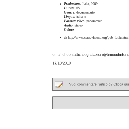
Produzione:
Italia, 2009
Durata:
65'
Genere:
documentario
Lingua:
italiano
Formato video:
panoramico
Audio
:
stereo
Colore
da http://www.csmovimenti.org/pub_follia.html 
email di contatto: segnalazioni@timeoutintens
17/10/2010
Vuoi commentare l'articolo? Clicca qui