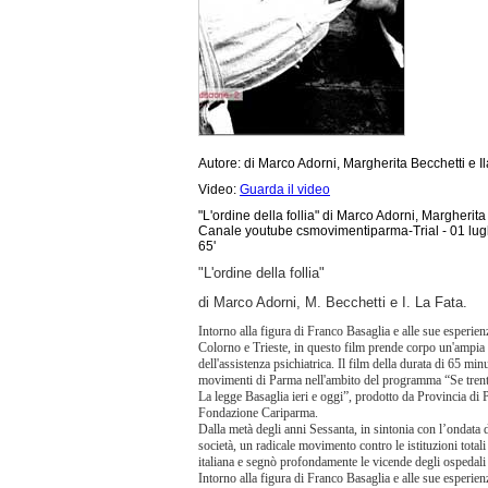
Autore: di Marco Adorni, Margherita Becchetti e Il
Video:
Guarda il video
"L'ordine della follia" di Marco Adorni, Margherita 
Canale youtube csmovimentiparma-Trial - 01 lugli
65'
"L'ordine della follia"
di
Marco Adorni,
M. Becchetti e I. La Fata.
Intorno alla figura di Franco Basaglia e alle sue esperie
Colorno e Trieste, in questo film prende corpo un'ampia r
dell'assistenza psichiatrica. Il film della durata di 65 min
movimenti di Parma nell'ambito del programma “Se tren
La legge Basaglia ieri e oggi”, prodotto da Provincia di 
Fondazione Cariparma.
Dalla metà degli anni Sessanta, in sintonia con l’ondata d
società, un radicale movimento contro le istituzioni totali
italiana e segnò profondamente le vicende degli ospedali p
Intorno alla figura di Franco Basaglia e alle sue esperie