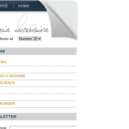
HIVE
HOME
hivio al
ONI
TINA
TI A MARGINE
SCIENCE
 BORDER
LETTER
ome