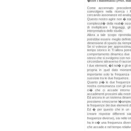
�con i Matematici (Prof. Mar
Come accennato precedent
coinvolgere nella ricerca i 
cercando assonanze ed analogie
Questo nostro agire non � stato
complessit� della realt� osse
di moltiplicare i linguaggi, 
interpretativa dello studio.
Allora a tale scopo riprendi
potrebbe essere meglio definito
dimensione di spazio da riempi
Se si volesse per approssimaz
tempo storico in TI allora potr
comportamento dinamico due ele
stessi che si svolgono con noi 
circondano attraverso il racconto
I due elementi, �il noi� e gli 
propria in quel dato momen
importante solo la frequenza
sussiste tra le due frequenze.
Quanto pi� le due frequenze 
nostra consonanza con gli even
ci� che ci accade intorno 
accadimenti prossimi alla nost
Ed ancora in un sistema dinamico 
possiamo smorzarne l�ampiezza
le frequenze dei due elementi d
Ed � per questo che in un c
creare risposte differenti si
frequenze diverse), sia nello s
ha in s� una frequenza divers
che accade e nel tempo relativ