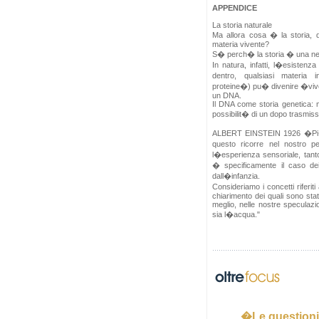
APPENDICE
La storia naturale
Ma allora cosa � la storia, 
materia vivente?
S� perch� la storia � una nec
In natura, infatti, l�esistenza
dentro, qualsiasi materia 
proteine�) pu� divenire �viven
un DNA.
Il DNA come storia genetica:
possibilit� di un dopo trasmissi
ALBERT EINSTEIN 1926 �Pi� 
questo ricorre nel nostro p
l�esperienza sensoriale, tanto
� specificamente il caso dei c
dall�infanzia.
Consideriamo i concetti riferit
chiarimento dei quali sono stat
meglio, nelle nostre speculaz
sia l�acqua."
�Le questioni 