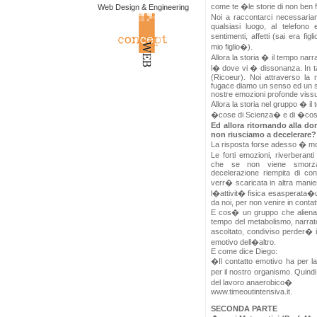
come te �le storie di non ben 
Web Design & Engineering
Noi a raccontarci necessariam
qualsiasi luogo, al telefono 
sentimenti, affetti (sai era f
mio figlio�).
Allora la storia � il tempo nar
l� dove vi � dissonanza. In 
(Ricoeur). Noi attraverso la 
fugace diamo un senso ed un si
nostre emozioni profonde vissu
Allora la storia nel gruppo � il
�cose di Scienza� e di �cose
Ed allora ritornando alla do
non riusciamo a decelerare?
La risposta forse adesso � mo
Le forti emozioni, riverberan
che se non viene smorzata
decelerazione riempita di con
verr� scaricata in altra maniera
l�attivit� fisica esasperata�u
da noi, per non venire in contat
E cos� un gruppo che aliena
tempo del metabolismo, narrat
ascoltato, condiviso perder� 
emotivo dell�altro.
E come dice Diego:
�Il contatto emotivo ha per l
per il nostro organismo. Quindi
del lavoro anaerobico�
www.timeoutintensiva.it.
SECONDA PARTE