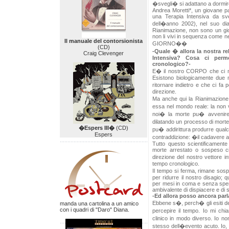
�svegli� si adattano a dormi
Andrea Moretti*, un giovane pa
una Terapia Intensiva da sveg
dell�anno 2002), nel suo dia
Rianimazione, non sono un gi
non li vivi in sequenza come 
Il manuale del contorsionista
GIORNO��
(CD)
-Quale � allora la nostra r
Craig Clevenger
Intensiva? Cosa ci perm
cronologico?-
E� il nostro CORPO che ci m
Esistono biologicamente due 
ritornare indietro e che ci fa
direzione.
Ma anche qui la Rianimazione
essa nel mondo reale: la non 
noi� la morte pu� avvenire 
dilatando un processo di morte
�Espers III�
(CD)
pu� addirittura produrre qual
Espers
contraddizione: �il cadavere
Tutto questo scientificamente
morte arrestato o sospeso ci
direzione del nostro vettore 
tempo cronologico.
Il tempo si ferma, rimane sosp
per ridurre il nostro disagio; 
per mesi in coma e senza spe
ambivalente di dispiacere e di s
-Ed allora posso ancora parl
Ebbene s�, perch� gli esiti de
manda una cartolina a un amico
con i quadri di "Daro" Diana.
percepire il tempo. Io mi chi
clinico in modo diverso. Io non
stesso dell�evento acuto. Io,