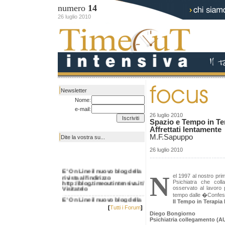
numero
14
26 luglio 2010
|
Newsletter
Nome:
e-mail:
26 luglio 2010
Spazio e Tempo in Ter
Affrettati lentamente
|
M.F.Sapuppo
Dite la vostra su...
26 luglio 2010
E' On Line il nuovo blog della
rivista all'indirizzo
N
el 1997 al nostro pri
http://blog.timeoutintensiva.it/
Psichiatra che col
Visitatelo
osservato al lavoro p
tempo dalle �Confe
E' On Line il nuovo blog della
rivista all'indirizzo
Il Tempo in Terapia 
http://blog.timeoutintensiva.it/
[
Tutti i Forum
]
Visitatelo
Diego Bongiorno
Psichiatria collegamento (A
E' On Line il nuovo blog della