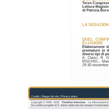
Terzo Congresso
Lettura Magistr
di Patrizia Bors
LA SEDAZION
QUEL CONFI
ILLUSIONE
Elaborazione de
prematuro (e de
diversi tipi di p
A. Clarici, R
RISCHIO... Man
29-30 novembre
Credits
| Mappa del sito |
Privacy policy
Copyright © 2005- 2015
TimeOut Intensiva
- Le informazioni in
Da un'idea progetto di S. Vasta realizzata da Gaspare Grammatic