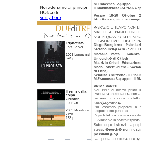
rivista all'indirizzo
M.Francesca Sapuppo
Noi aderiamo ai principi
http://blog.timeoutintensiva.it.
II Rianimazione (ARNAS Osp
Visitatelo
HONcode.
Pesaro 18-20 Ottobre 20
verify here
.
http://www.giviti.marionegri
�SPAZIO E TEMPO NON LI
MA LI PERCEPIAMO CON GL
NOI IN QUANTO SI RIEMPI
DI LAVORO MULTIDISCIPLI
L'ipnotista
Diego Bongiorno - Psichiatr
Lars Kepler
Stefano Dell�Aera - Ser.T. 
Marcello Vasta - Scienza 
2009 Longanesi
594 p.
Universit� di Chieti)
Maurizio Crispi - Educazione
Maria Fobert Veutro - Sociol
di Enna)
Serafina Ardizzone - II Ria
M.Francesca Sapuppo - II R
PRIMA PARTE
Nel 1997 al nostro primo in
Il seme della
Psichiatra che collabora con la
colpa
per mesi ci propone una lettur
Christian
Lehman
Sant�Agostino�
Pur essendo preparati a m
2009 Meridiano
sbigottimento generale.
Zero
Dopo la lettura una sua sola 
158 p.
Ovviamente la nostra risposta
Subito dopo il silenzio, la pe
stessi:
�perch� non riusci
possibilit�?�
Da questa considerazione � n