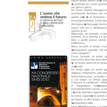
nostro tempo interno pu� essere
� profondo ed i nostri pensieri
per giorni e giorni.
Gli eventi esperiti interagisc
L'uomo che
avvenimenti diventano per noi 
vedeva il futuro:
quanto pi� � la donazione d
in memoria del Dott.
inconsapevolmente. Come dice I
G.Mirto (30/09/1920 -
divengono �messaggi decisivi� 
10/02/2003)
senso che noi vi attribuiam
ognuno di noi.
Ripensate, ad esempio, a due 
paziente, di un parente e a qua
dare a quelle stesse parole 
indifferenza.
Allora accanto al tempo cron
l�estensione spaziale, che da 
come spiegarlo?
Forse, facendo un primo app
improvvisa descritta precedent
� un tempo pieno ed un tempo
un�onda.
Un tempo agito ed anche agit
diagnosi, trattamento, sala oper
morte improvvisa), un tempo c
a cui segue un tempo appar
(chiusura di cartella per i Medi
si fotografano, nell�appa
precedentemente vissuti, si rac
L�onda operativa apparenteme
la nostra capacit� di azione 
qui riparte un altro tempo, il n
l�esperienza fatta.
Inizia l�elaborazione e la tras