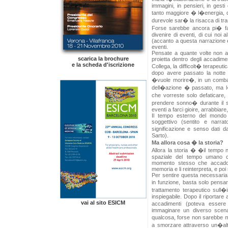
immagini, in pensieri, in gesti
tanto maggiore � l�energia, di
durevole sar� la risacca di tr
Forse sarebbe ancora pi� fa
divenire di eventi, di cui noi 
(accanto a questa narrazione e
eventi.
Pensate a quante volte non a
scarica la brochure
proietta dentro degli accadiment
e la scheda d'iscrizione
Collega, la difficolt� terapeu
dopo avere passato la notte 
�vuole morire�, in un combat
dell�azione � passato, ma l�
che vorreste solo defaticare, 
prendere sonno� durante il so
eventi a farci gioire, arrabbiare, 
Il tempo esterno del mondo 
soggettivo (sentito e narra
significazione e senso dati da
Sarto).
Ma allora cosa � la storia?
Allora la storia � �il tempo 
spaziale del tempo umano ch
momento stesso che accadono
memoria e li reinterpreta, e poi
Per sentire questa necessari
in funzione, basta solo pensar
trattamento terapeutico sull�
inspiegabile. Dopo il riportare 
vai al sito ESICM
accadimenti (poteva esser
immaginare un diverso scenar
qualcosa, forse non sarebbe mo
a smorzare attraverso un�alt