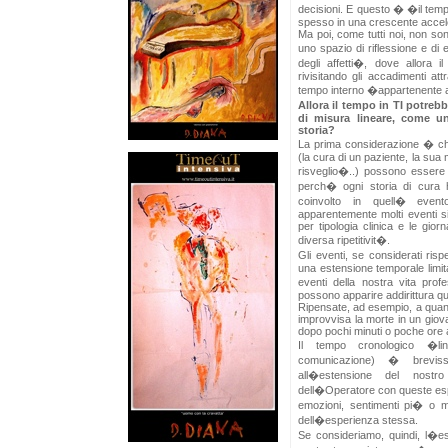
decisioni. E questo � �il temp
spesso in una crescente accel
Ma poi, come tutti noi, non so
uno spazio di riflessione e di
degli affetti�, dove allora 
rivisitando gli accadimenti at
tempo interno �appartenente a 
Allora il tempo in TI potrebb
di misura lineare, come u
storia?
La prima considerazione � che
(la cura di un paziente, la sua m
risveglio�..) possono essere 
perch� ogni storia di cura
coinvolto in quell� eve
apparentemente molti eventi si
per tipologia clinica e le gio
diversa ripetitivit�.
Gli eventi, se considerati ri
una estensione temporale limit
eventi della nostra vita pro
possono apparire addirittura qu
Ripensate, ad esempio, a quand
improvvisa la morte in un giova
dopo pochi minuti o poche ore a
Il tempo cronologico �lin
comunicazione) � breviss
all�estensione del nostr
dell�Operatore con queste espe
emozioni, sentimenti pi� o me
dell�esperienza stessa.
Se consideriamo, quindi, l�es