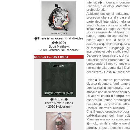
Intensiva�, ricerca in continu
Psichiatri, Sociologi, Matemati
professionali.
Abbiamo deciso di indagare, al
processo che sta alla base de
parte degli Intensivisti nella 
sono i fattori cognitivi, affett
influenzare la categorizzazione
Successivamente abbiamo coin
saperi, cercando assonanze e
�There is an ocean that divides
nostro agire non � stato det
��
(CD)
complessit� della realt� osse
Scott Matthew
di moltiplicare i linguaggi, 
- 2009 Glitterhouse Records -
interpretativa dello studio (ved
Da questa lunga ricerca, di cui
DUE CD E... UN LIBRO
una riflessione interessante la
comprendere il nostro funzion
ritornando alla domanda inizia
decelerare? Cosa � utile e co
Poich� la nostra percezione 
diversa rispetto a fuori, tanto
con la realt� temporale, sia
stabilire una definizione dell�o
-E allora esiste il tempo c
�Hidden�
esserci un tempo cronologic
These New Puritans
possibilit�, dimostrabile attr
- 2010 Hologram -
(Medici, Infermieri, Ausiliari).
Che il tempo cronologico pos
dall�alternarsi del ritmo so
Rianimazione non ci sono fines
� molto simile a tutte le ore d
perch� spesso sono in coma