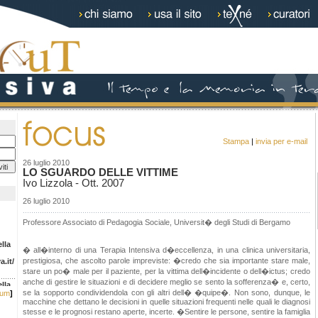
Stampa
|
invia per e-mail
26 luglio 2010
LO SGUARDO DELLE VITTIME
Ivo Lizzola - Ott. 2007
26 luglio 2010
Professore Associato di Pedagogia Sociale, Universit� degli Studi di Bergamo
lla
� all�interno di una Terapia Intensiva d�eccellenza, in una clinica universitaria,
.it/
prestigiosa, che ascolto parole impreviste: �credo che sia importante stare male,
stare un po� male per il paziente, per la vittima dell�incidente o dell�ictus; credo
lla
anche di gestire le situazioni e di decidere meglio se sento la sofferenza� e, certo,
se la sopporto condividendola con gli altri dell� �quipe�. Non sono, dunque, le
rum
]
.it/
macchine che dettano le decisioni in quelle situazioni frequenti nelle quali le diagnosi
stesse e le prognosi restano aperte, incerte. �Sentire le persone, sentire la famiglia
lla