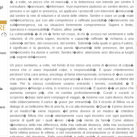
�, a volte, un pezzo che mi manca�, e la dottoressa non intende per sentire il
pi
consultare, l�avvisare, l�informare. Vuol esprimere piuttosto un sentire dentro, un
.it.
pensare e un agire in presenza, un applicare i protocolli con interventi �misurati�
dal sentire la rete di relazioni e di storie delle vittime. Sentire e stare un po� male
nell�incertezza, pur con alte competenze e raffinate possibilit� d�intervento sia
sull�emergenza, sia su situazioni fortemente compromesse. Sapere e limite,
speranza e responsabilit�. Pudore, alfine: piet� .
La vulnerabilit� � di chi � ferito nel corpo, di chi � scosso nei sentimenti e nelle
relazioni, di chi porta saperi, tecniche e capacit� raffinate � richiama a una
sobriet� del fare, del conoscere, del sentire. Sobriet� nella quale si gioca il valore,
il significato e la giustizia, in una parola l�umanit� delle presenze, dei gesti,
dell�incontro tra donne e uomini. Sentire l�altro: attenzione anzi discesa ai luoghi
nesi
pi� segreti dell�essere.
Un poco sentiamo, a volte, nel fondo di noi stessi una sorta di �senso di colpa�
senza che ci siano imputabili colpe, o responsabilit�. E quasi chiederemmo
perdono! Una cara amica, oncologa di fama internazionale, scriveva di �un curare
che spesso � solo un agire senza speranza� a fianco di condannati, di vittime del
male. Per la stessa condizione usiamo entrambi i termini, sostituibili, � E
aggiungeva �Navigo a vista, in scienza e coscienza�: E questo �� un peso che
la
aumenta sempre pi�, che mi cambia profondamente�. Curati e curanti si
scoprono �dopo tanti anni compagni di viaggio, � insieme con zaini diversi. Anche
nello sbilanciamento il carico � grave per entrambi�. Ed il ricordo di Milvia va al
dialogo di un bellissimo film di anni fa, in cui alla domanda: �Qual � il primo dovere
iano
di un medico?� viene risposto: �Il primo dovere di un medico � chiedere
perdono!� Milvia che cos� attentamente cura ogni incontro con ogni paziente,
specie di quelli per i quali �non c�� pi� niente da fare� Come abitare
l�evidenza della mia differenza, della mia radicale distanza, della mia esclusione
dalla condizione della vittima? Irraggiungibile vittima, ed io nel confuso desiderio di
farmi vittima presso le vittime, o nel movimento di estraniazione (o di dominio) del
salvatore, del donatore. Nella possibilit� e nella realt� di entrambi i movimenti,