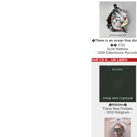
�There is an ocean that div
��
(CD)
Scott Matthew
- 2009 Glitterhouse Records
DUE CD E... UN LIBRO
�Hidden�
These New Puritans
- 2010 Hologram -