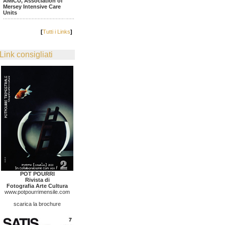
AMICU, Association of
Mersey Intensive Care
Units
[
Tutti i Links
]
Link consigliati
POT POURRI
Rivista di
Fotografia Arte Cultura
www.potpourrimensile.com
scarica la brochure