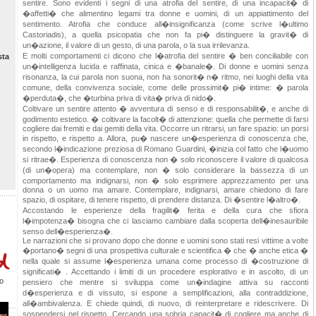
sentire. Sono evidenti i segni di una atrofia del sentire, di una incapacit� di
�affetti� che alimentino legami tra donne e uomini, di un appiattimento del
sentimento. Atrofia che conduce all�insignificanza (come scrive l�ultimo
Castoriadis), a quella psicopatia che non fa pi� distinguere la gravit� di
un�azione, il valore di un gesto, di una parola, o la sua irrilevanza.
E molti comportamenti ci dicono che l�atrofia del sentire � ben conciliabile con
sta
un�intelligenza lucida e raffinata, cinica e �banale�. Di donne e uomini senza
risonanza, la cui parola non suona, non ha sonorit� n� ritmo, nei luoghi della vita
comune, della convivenza sociale, come delle prossimit� pi� intime: � parola
�perduta�, che �turbina priva di vita� priva di nido�.
Coltivare un sentire attento � avventura di senso e di responsabilit�, e anche di
godimento estetico. � coltivare la facolt� di attenzione: quella che permette di farsi
cogliere dai fremiti e dai gemiti della vita. Occorre un ritrarsi, un fare spazio: un porsi
in rispetto, e rispetto a. Allora, pu� nascere un�esperienza di conoscenza che,
secondo l�indicazione preziosa di Romano Guardini, �inizia col fatto che l�uomo
si ritrae�. Esperienza di conoscenza non � solo riconoscere il valore di qualcosa
(di un�opera) ma contemplare, non � solo considerare la bassezza di un
comportamento ma indignarsi, non � solo esprimere apprezzamento per una
donna o un uomo ma amare. Contemplare, indignarsi, amare chiedono di fare
spazio, di ospitare, di tenere rispetto, di prendere distanza. Di �sentire l�altro�.
Accostando le esperienze della fragilit� ferita e della cura che sfiora
l�impotenza� bisogna che ci lasciamo cambiare dalla scoperta dell�inesauribile
senso dell�esperienza�.
Le narrazioni che si provano dopo che donne e uomini sono stati resi vittime a volte
�portano� segni di una prospettiva culturale e scientifica � che � anche etica �
nella quale si assume l�esperienza umana come processo di �costruzione di
significati� . Accettando i limiti di un procedere esplorativo e in ascolto, di un
o
pensiero che mentre si sviluppa come un�indagine attiva su racconti
d�esperienza e di vissuto, si espone a semplificazioni, alla contraddizione,
all�ambivalenza. E chiede quindi, di nuovo, di reinterpretare e ridescrivere. Di
sospendersi nel rispetto. Cercando una sobria capacit� di cogliere ma anche di