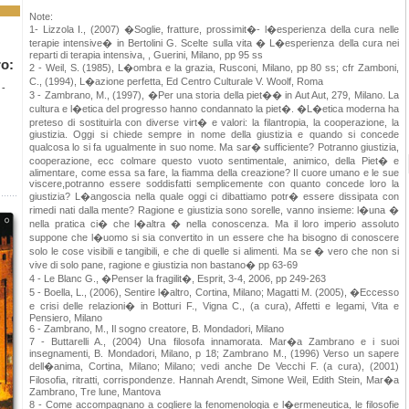
Note:
1- Lizzola I., (2007) �Soglie, fratture, prossimit�- l�esperienza della cura nelle
terapie intensive� in Bertolini G. Scelte sulla vita � L�esperienza della cura nei
reparti di terapia intensiva, , Guerini, Milano, pp 95 ss
ro:
2 - Weil, S. (1985), L�ombra e la grazia, Rusconi, Milano, pp 80 ss; cfr Zamboni,
C., (1994), L�azione perfetta, Ed Centro Culturale V. Woolf, Roma
 -
3 - Zambrano, M., (1997), �Per una storia della piet�� in Aut Aut, 279, Milano. La
cultura e l�etica del progresso hanno condannato la piet�. �L�etica moderna ha
preteso di sostituirla con diverse virt� e valori: la filantropia, la cooperazione, la
giustizia. Oggi si chiede sempre in nome della giustizia e quando si concede
qualcosa lo si fa ugualmente in suo nome. Ma sar� sufficiente? Potranno giustizia,
cooperazione, ecc colmare questo vuoto sentimentale, animico, della Piet� e
alimentare, come essa sa fare, la fiamma della creazione? Il cuore umano e le sue
viscere,potranno essere soddisfatti semplicemente con quanto concede loro la
giustizia? L�angoscia nella quale oggi ci dibattiamo potr� essere dissipata con
rimedi nati dalla mente? Ragione e giustizia sono sorelle, vanno insieme: l�una �
nella pratica ci� che l�altra � nella conoscenza. Ma il loro imperio assoluto
suppone che l�uomo si sia convertito in un essere che ha bisogno di conoscere
solo le cose visibili e tangibili, e che di quelle si alimenti. Ma se � vero che non si
vive di solo pane, ragione e giustizia non bastano� pp 63-69
4 - Le Blanc G., �Penser la fragilit�, Esprit, 3-4, 2006, pp 249-263
5 - Boella, L., (2006), Sentire l�altro, Cortina, Milano; Magatti M. (2005), �Eccesso
e crisi delle relazioni� in Botturi F., Vigna C., (a cura), Affetti e legami, Vita e
Pensiero, Milano
6 - Zambrano, M., Il sogno creatore, B. Mondadori, Milano
7 - Buttarelli A., (2004) Una filosofa innamorata. Mar�a Zambrano e i suoi
insegnamenti, B. Mondadori, Milano, p 18; Zambrano M., (1996) Verso un sapere
dell�anima, Cortina, Milano; Milano; vedi anche De Vecchi F. (a cura), (2001)
Filosofia, ritratti, corrispondenze. Hannah Arendt, Simone Weil, Edith Stein, Mar�a
Zambrano, Tre lune, Mantova
8 - Come accompagnano a cogliere la fenomenologia e l�ermeneutica, le filosofie