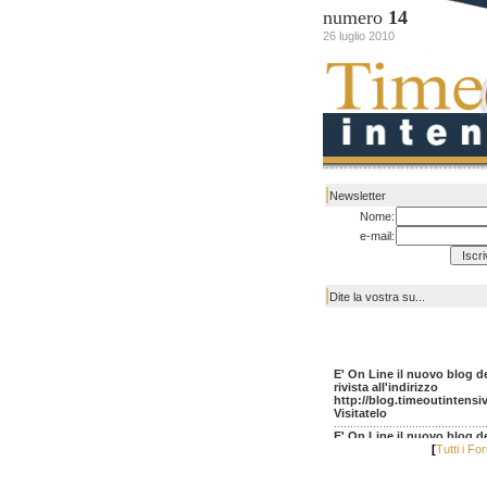
numero
14
26 luglio 2010
|
Newsletter
Nome:
e-mail:
|
Dite la vostra su...
E' On Line il nuovo blog de
rivista all'indirizzo
http://blog.timeoutintensiva
Visitatelo
E' On Line il nuovo blog de
rivista all'indirizzo
[
Tutti i Fo
http://blog.timeoutintensiva
Visitatelo
E' On Line il nuovo blog de