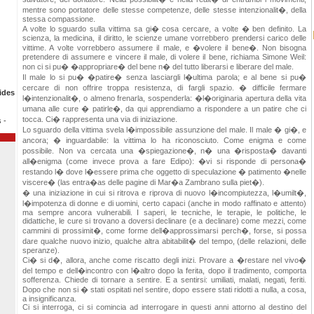
mentre sono portatore delle stesse competenze, delle stesse intenzionalit�, della
stessa compassione.
A volte lo sguardo sulla vittima sa gi� cosa cercare, a volte � ben definito. La
scienza, la medicina, il diritto, le scienze umane vorrebbero prendersi carico delle
vittime. A volte vorrebbero assumere il male, e �volere il bene�. Non bisogna
pretendere di assumere e vincere il male, di volere il bene, richiama Simone Weil:
non ci si pu� �appropriare� del bene n� del tutto liberarsi e liberare del male.
Il male lo si pu� �patire� senza lasciargli l�ultima parola; e al bene si pu�
cercare di non offrire troppa resistenza, di fargli spazio. � difficile fermare
ides
l�intenzionalit�, o almeno frenarla, sospenderla: �l�originaria apertura della vita
umana alle cure � patirle�, da qui apprendiamo a rispondere a un patire che ci
tocca. Ci� rappresenta una via di iniziazione.
 -
Lo sguardo della vittima svela l�impossibile assunzione del male. Il male � gi�, e
ancora; � inguardabile: la vittima lo ha riconosciuto. Come enigma e come
possibile. Non va cercata una �spiegazione�, n� una �risposta� davanti
all�enigma (come invece prova a fare Edipo): �vi si risponde di persona�
restando l� dove l�essere prima che oggetto di speculazione � patimento �nelle
viscere� (las entra�as delle pagine di Mar�a Zambrano sulla piet�).
� una iniziazione in cui si ritrova e riprova di nuovo l�incompiutezza, l�umilt�,
l�impotenza di donne e di uomini, certo capaci (anche in modo raffinato e attento)
ma sempre ancora vulnerabili. I saperi, le tecniche, le terapie, le politiche, le
didattiche, le cure si trovano a doversi declinare (e a declinare) come mezzi, come
cammini di prossimit�, come forme dell�approssimarsi perch�, forse, si possa
dare qualche nuovo inizio, qualche altra abitabilit� del tempo, (delle relazioni, delle
speranze).
Ci� si d�, allora, anche come riscatto degli inizi. Provare a �restare nel vivo�
del tempo e dell�incontro con l�altro dopo la ferita, dopo il tradimento, comporta
sofferenza. Chiede di tornare a sentire. E a sentirsi: umiliati, malati, negati, feriti.
Dopo che non si � stati ospitati nel sentire, dopo essere stati ridotti a nulla, a cosa,
a insignificanza.
Ci si interroga, ci si comincia ad interrogare in questi anni attorno al destino del