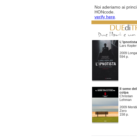
rivista all'indirizzo
Noi aderiamo ai princi
http://blog.timeoutintensiva
Visitatelo
HONcode.
verify here
.
L'ipnotista
Lars Kepler
2009 Longa
594 p.
Il seme del
colpa
Christian
Lehman
2009 Merid
Zero
158 p.