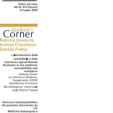
Video sul caso
del dr. R.F.Pausch
14 luglio 2009
Rubrica curata da
Andrea Cracchiolo
Daniela Palma
L�evoluzione della
sensibilit� e della
resistenza agli antibiotici
Evolution in the antibiotic
susceptibility and
resistance
Stefania Stefani
Le Infezioni in Medicina,
Supplemento 3/2009
Dipartimento di Scienze
Microbiologiche, Universit�
degli Studi di Catania
Soccorso extraospedaliero
del paziente intossicato da
CO
Medicina Subacquea e