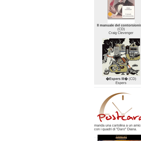
Il manuale del contorsioni
(CD)
Craig Clevenger
�Espers III�
(CD)
Espers
manda una cartolina a un amic
con i quadri di "Daro" Diana.