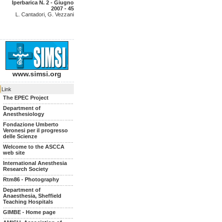
Iperbarica N. 2 - Giugno
2007 - 45
L. Cantadori, G. Vezzani
www.simsi.org
|
Link
The EPEC Project
Department of
Anesthesiology
Fondazione Umberto
Veronesi per il progresso
delle Scienze
Welcome to the ASCCA
web site
International Anesthesia
Research Society
Rtm86 - Photography
Department of
Anaesthesia, Sheffield
Teaching Hospitals
GIMBE - Home page