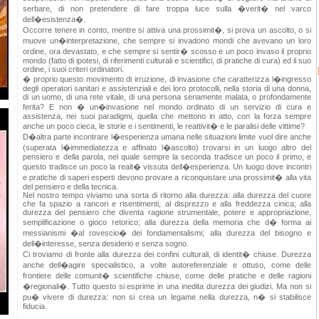
serbare, di non pretendere di fare troppa luce sulla �verit� nel varco
dell�esistenza�.
Occorre tenere in conto, mentre si attiva una prossimit�, si prova un ascolto, o si
muove un�interpretazione, che sempre si invadono mondi che avevano un loro
ordine, ora devastato, e che sempre si sentir� scosso e un poco invaso il proprio
mondo (fatto di ipotesi, di riferimenti culturali e scientifici, di pratiche di cura) ed il suo
ordine, i suoi criteri ordinatori.
� proprio questo movimento di irruzione, di invasione che caratterizza l�ingresso
degli operatori sanitari e assistenziali e dei loro protocolli, nella storia di una donna,
di un uomo, di una rete vitale, di una persona seriamente malata, o profondamente
ferita? E non � un�invasione nel mondo ordinato di un servizio di cura e
assistenza, nei suoi paradigmi, quella che mettono in atto, con la forza sempre
anche un poco cieca, le storie e i sentimenti, le reattivit� e le paralisi delle vittime?
D�altra parte incontrare l�esperienza umana nelle situazioni limite vuol dire anche
(superata l�immediatezza e affinato l�ascolto) trovarsi in un luogo altro del
pensiero e della parola, nel quale sempre la seconda tradisce un poco il primo, e
questo tradisce un poco la realt� vissuta dell�esperienza. Un luogo dove incontri
e pratiche di saperi esperti devono provare a riconquistare una prossimit� alla vita
del pensiero e della tecnica.
Nel nostro tempo viviamo una sorta di ritorno alla durezza: alla durezza del cuore
che fa spazio a rancori e risentimenti, al disprezzo e alla freddezza cinica; alla
durezza del pensiero che diventa ragione strumentale, potere e appropriazione,
semplificazione o gioco retorico; alla durezza della memoria che d� forma ai
messianismi �al rovescio� dei fondamentalismi; alla durezza del bisogno e
dell�interesse, senza desiderio e senza sogno.
Ci troviamo di fronte alla durezza dei confini culturali, di identit� chiuse. Durezza
anche dell�agire specialistico, a volte autoreferenziale e ottuso, come delle
frontiere delle comunit� scientifiche chiuse, come delle pratiche e delle ragioni
�regionali�. Tutto questo si esprime in una inedita durezza dei giudizi. Ma non si
pu� vivere di durezza: non si crea un legame nella durezza, n� si stabilisce
fiducia.