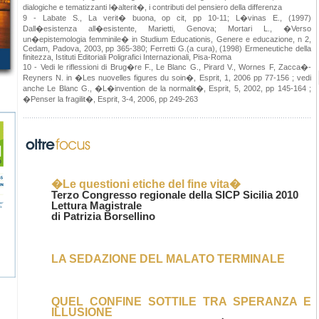
dialogiche e tematizzanti l�alterit�, i contributi del pensiero della differenza
9 - Labate S., La verit� buona, op cit, pp 10-11; L�vinas E., (1997)
Dall�esistenza all�esistente, Marietti, Genova; Mortari L., �Verso
un�epistemologia femminile� in Studium Educationis, Genere e educazione, n 2,
Cedam, Padova, 2003, pp 365-380; Ferretti G.(a cura), (1998) Ermeneutiche della
finitezza, Istituti Editoriali Poligrafici Internazionali, Pisa-Roma
10 - Vedi le riflessioni di Brug�re F., Le Blanc G., Pirard V., Wornes F, Zacca�-
Reyners N. in �Les nuovelles figures du soin�, Esprit, 1, 2006 pp 77-156 ; vedi
anche Le Blanc G., �L�invention de la normalit�, Esprit, 5, 2002, pp 145-164 ;
�Penser la fragilit�, Esprit, 3-4, 2006, pp 249-263
�Le questioni etiche del fine vita�
Terzo Congresso regionale della SICP Sicilia 2010
Lettura Magistrale
di Patrizia Borsellino
LA SEDAZIONE DEL MALATO TERMINALE
QUEL CONFINE SOTTILE TRA SPERANZA E
ILLUSIONE