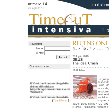
numero
14
26 luglio 2010
|
Newsletter
Nome:
e-mail:
26 luglio 2010
DEUS
The Ideal Crash
|
Dite la vostra su...
1999 Island
Un gruppo
E' On Line il nuovo blog della
di spende
rivista all'indirizzo
Belga. Ma
http://blog.timeoutintensiva.it/
musicale
Visitatelo
ascoltar
sempre da
E' On Line il nuovo blog della
tradizioni
rivista all'indirizzo
e qualche
[
Tutti i Forum
]
http://blog.timeoutintensiva.it/
attivo i Deus hanno 4 CD, pi�
Visitatelo
il terzo. Fulminante l'ingress