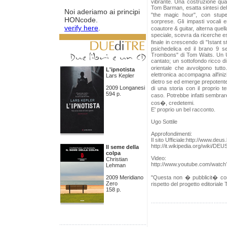
E' On Line il nuovo blog della
vibrante. Una costruzione quas
rivista all'indirizzo
Tom Barman, esatta sintesi dell
Noi aderiamo ai principi
http://blog.timeoutintensiva.it.
"the magic hour", con stupe
HONcode.
Visitatelo
sorprese. Gli impasti vocali e
verify here
.
coautore & guitar, alterna que
speciale, scevra da ricerche esa
finale in crescendo di "Istant 
psichedelica ed il brano 9 s
Trombons" di Tom Waits. Un Uso
cantato; un sottofondo ricco d
orientale che avvolgono tutt
L'ipnotista
elettronica accompagna all'iniz
Lars Kepler
dietro se ed emerge prepotente
2009 Longanesi
di una storia con il proprio te
594 p.
caso. Potrebbe infatti sembr
cos�, credetemi.
E' proprio un bel racconto.
Ugo Sottile
Approfondimenti:
Il sito Ufficiale:http://www.deus
http://it.wikipedia.org/wiki/DEU
Il seme della
colpa
Video:
Christian
http://www.youtube.com/watc
Lehman
2009 Meridiano
"Questa non � pubblicit� comm
Zero
rispetto del progetto editoriale
158 p.